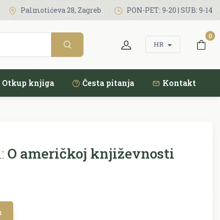
Palmotićeva 28, Zagreb
PON-PET: 9-20 | SUB: 9-14
0
HR
Otkup knjiga
Česta pitanja
Kontakt
:
O američkoj književnosti
u