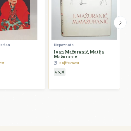
istian
Nepoznato
G
Ivan Mažuranić, Matija
P
Mažuranić
ost
Književnost
€ 5,31