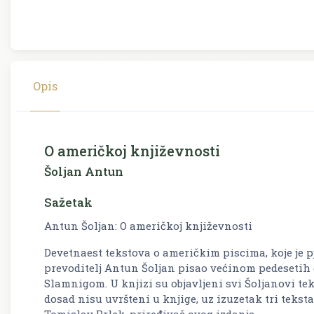
Opis
O američkoj književnosti
Šoljan Antun
Sažetak
Antun Šoljan: O američkoj književnosti
Devetnaest tekstova o američkim piscima, koje je pj
prevoditelj Antun Šoljan pisao većinom pedesetih
Slamnigom. U knjizi su objavljeni svi Šoljanovi tek
dosad nisu uvršteni u knjige, uz izuzetak tri tekst
Tomislav Brlek, priređivač ovog izdanja.