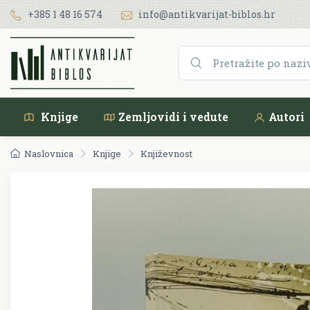
+385 1 48 16 574
info@antikvarijat-biblos.hr
Knjige
Zemljovidi i vedute
Autori
Naslovnica
Knjige
Književnost