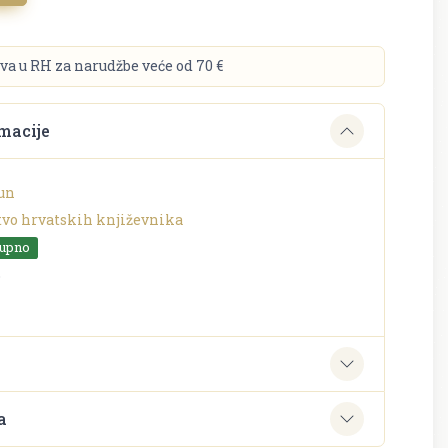
va u RH za narudžbe veće od 70 €
macije
un
tvo hrvatskih književnika
tupno
o
e
a