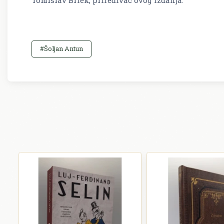
#Šoljan Antun