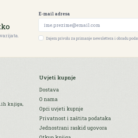
E-mail adresa
tko
varijata.
Dajem privolu za primanje newslettera i obradu pod
Uvjeti kupnje
Dostava
O nama
nih knjiga,
Opći uvjeti kupnje
Privatnost i zaštita podataka
Jednostrani raskid ugovora
Otkup knjiga