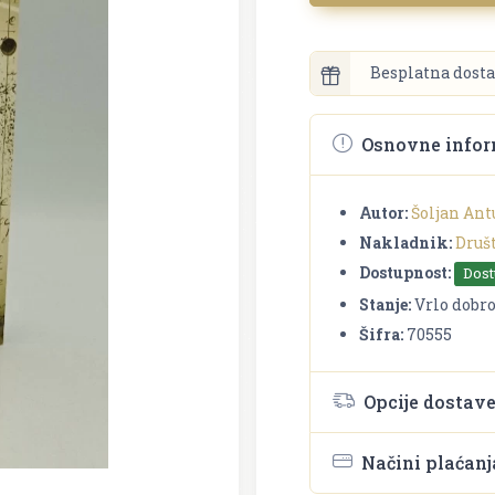
Besplatna dosta
Osnovne infor
Autor:
Šoljan Ant
Nakladnik:
Druš
Dostupnost:
Dos
Stanje:
Vrlo dobr
Šifra:
70555
Opcije dostav
Načini plaćanj