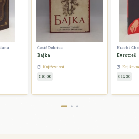
zdana
Ćosić Dobrica
Kracht Chr
Bajka
Evrotreš
Književnost
Književn
€ 10,00
€ 12,00