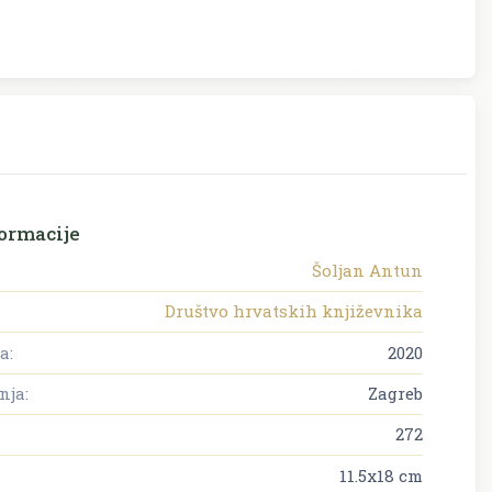
ormacije
Šoljan Antun
Društvo hrvatskih književnika
a:
2020
nja:
Zagreb
272
11.5x18 cm