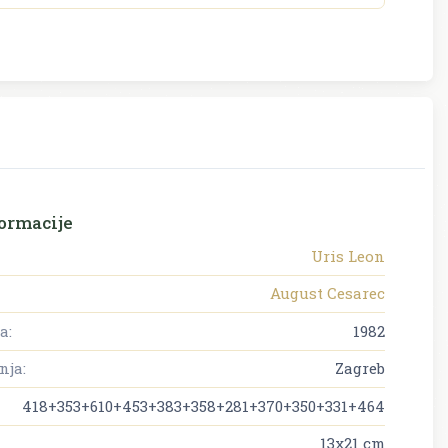
ormacije
Uris Leon
August Cesarec
a:
1982
nja:
Zagreb
418+353+610+453+383+358+281+370+350+331+464
13x21 cm