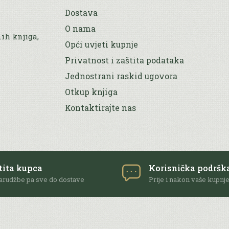
Dostava
O nama
nih knjiga,
Opći uvjeti kupnje
Privatnost i zaštita podataka
Jednostrani raskid ugovora
Otkup knjiga
Kontaktirajte nas
tita kupca
Korisnička podršk
arudžbe pa sve do dostave
Prije i nakon vaše kupnj