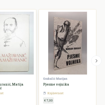
Grakalić Marijan
G
ranić, Matija
Pjesme vojnika
ć
ost
Književnost
€ 7,00