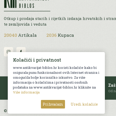
Otkup i prodaja starih i rijetkih izdanja hrvatskih i stra
te zemljovida i veduta
20040
Artikala
2036
Kupaca
Kolačići i privatnost
www.antikvarijat-biblos.hr koristi kolačiće kako bi
osigurala punu funkcionalnost ovih Internet stranica i
omogućila bolje korisničko iskustvo. Za više
informacija o kolačićima i privatnosti osobnih
Besplatna dostava
Zaš
podataka na www.antikvarijat-biblos.hr kliknite na
Za sve narudžbe u RH iznad 70 EUR.
Od n
Više informacija
Prihvaćam
Uredi kolačiće
© Sva prava pridržana. Web by
AG media