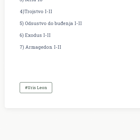
4)Trojstvo I-II
5) Odsustvo do buđenja I-II
6) Exodus I-II
7) Armagedon I-II
#Uris Leon