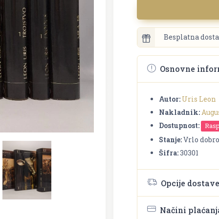
Besplatna dosta
Osnovne infor
Autor:
Uris Leon
Nakladnik:
Augu
Dostupnost:
Ras
Stanje:
Vrlo dobr
Šifra:
30301
Opcije dostav
Načini plaćanj