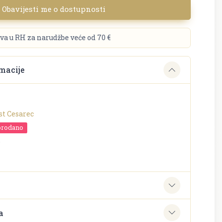
Obavijesti me o dostupnosti
va u RH za narudžbe veće od 70 €
macije
st Cesarec
prodano
o
e
a