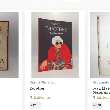
Kracht Christian
Nepoznato
Evrotreš
Ivan Mažu
Mažurani
Književnost
Književn
€ 12,00
€ 5,31