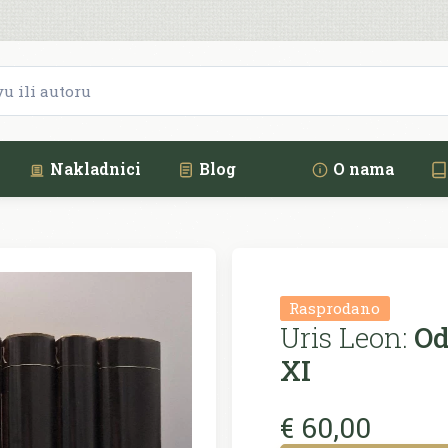
Nakladnici
Blog
O nama
Rasprodano
Uris Leon:
Od
XI
€ 60,00