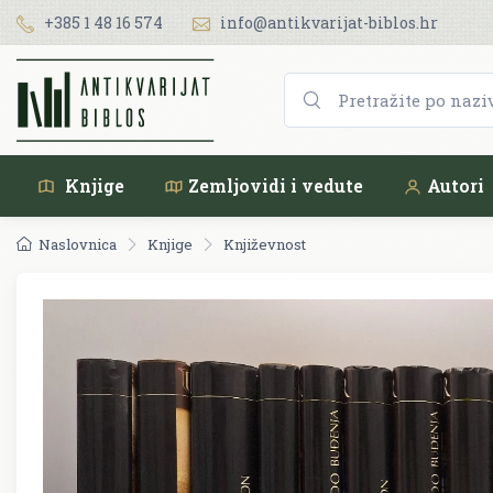
+385 1 48 16 574
info@antikvarijat-biblos.hr
Knjige
Zemljovidi i vedute
Autori
Naslovnica
Knjige
Književnost