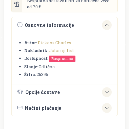
Besplatna dostava u RH za narudžbe veće
od 70 €
Osnovne informacije
Autor:
Dickens Charles
Nakladnik:
Jutarnji list
Dostupnost:
Rasprodano
Stanje:
Odlično
Šifra:
26396
Opcije dostave
Načini plaćanja