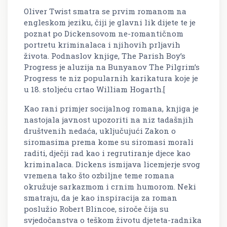
Oliver Twist smatra se prvim romanom na
engleskom jeziku, čiji je glavni lik dijete te je
poznat po Dickensovom ne-romantičnom
portretu kriminalaca i njihovih prljavih
života. Podnaslov knjige, The Parish Boy’s
Progress je aluzija na Bunyanov The Pilgrim’s
Progress te niz popularnih karikatura koje je
u 18. stoljeću crtao William Hogarth.[
Kao rani primjer socijalnog romana, knjiga je
nastojala javnost upozoriti na niz tadašnjih
društvenih nedaća, uključujući Zakon o
siromasima prema kome su siromasi morali
raditi, dječji rad kao i regrutiranje djece kao
kriminalaca. Dickens ismijava licemjerje svog
vremena tako što ozbiljne teme romana
okružuje sarkazmom i crnim humorom. Neki
smatraju, da je kao inspiracija za roman
poslužio Robert Blincoe, siroče čija su
svjedočanstva o teškom životu djeteta-radnika