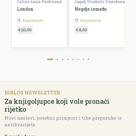
Celine Louis-Ferdinand
Čagalj Utrobičić Zvjezdana
Ćo
London
Negdje između
B
Književnost
Književnost
€ 20,00
€ 8,00
€
BIBLOS NEWSLETTER
Za knjigoljupce koji vole pronaći
rijetko
Novi naslovi, posebni primjerci i tihe preporuke iz
antikvarijata.