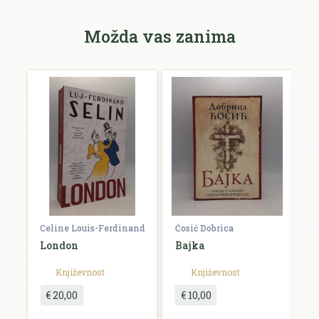
Možda vas zanima
Celine Louis-Ferdinand
Ćosić Dobrica
K
a
London
Bajka
E
Književnost
Književnost
€ 20,00
€ 10,00