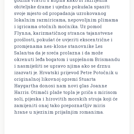
godina vratiti s kopna kako bi razriješila
obiteljske drame i ujedno pokušala spasiti
svoje mjesto od propadanja uzrokovanog
lokalnim razmiricama, nepovoljnim plimama
i igricama otočnih moćnika. Uz pomoć
Flynna, karizmatičnog stranca tajanstvene
prošlosti, pokušat će uvjeriti ekscentrične i
promjenama nes-klone stanovnike Les
Salantsa da je sreća prolazna i da može
okrenuti leđa bogatom i uspješnom Brismandu
i nasmiješiti se upravo njima ako se drznu
izazvati je. Hrvatski prijevod Petre Potočnik u
originalnoj likovnoj opremi Stuarta
Haygartha donosi nam novi glas Joanne
Harris. Otimači plaže topla je priča s mirisom
soli, pijeska i hirovitih morskih struja koji će
zamijeniti onaj tako prepoznatljiv miris
hrane u njezinim prijašnjim romanima.