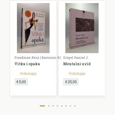
E-mail se ne prikazuje javno.
Ocjena *
Komentar *
Freedman Rory | Barnouin Kim
Siegel Daniel J.
P
ng
Vitka i opaka
Mentalni uvid
U
m
Psihologija
Psihologija
€ 5,00
€ 25,00
Pošalji recenziju