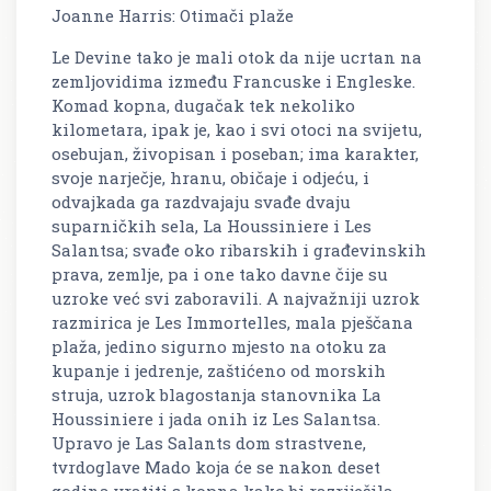
Joanne Harris: Otimači plaže
Le Devine tako je mali otok da nije ucrtan na
zemljovidima između Francuske i Engleske.
Komad kopna, dugačak tek nekoliko
kilometara, ipak je, kao i svi otoci na svijetu,
osebujan, živopisan i poseban; ima karakter,
svoje narječje, hranu, običaje i odjeću, i
odvajkada ga razdvajaju svađe dvaju
suparničkih sela, La Houssiniere i Les
Salantsa; svađe oko ribarskih i građevinskih
prava, zemlje, pa i one tako davne čije su
uzroke već svi zaboravili. A najvažniji uzrok
razmirica je Les Immortelles, mala pješčana
plaža, jedino sigurno mjesto na otoku za
kupanje i jedrenje, zaštićeno od morskih
struja, uzrok blagostanja stanovnika La
Houssiniere i jada onih iz Les Salantsa.
Upravo je Las Salants dom strastvene,
tvrdoglave Mado koja će se nakon deset