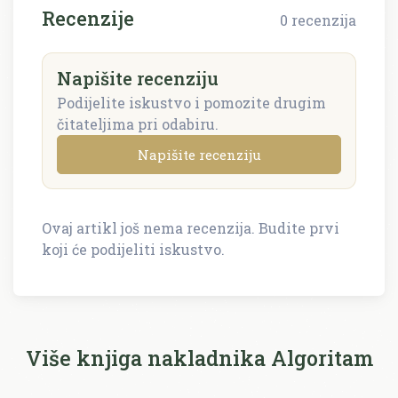
Recenzije
0 recenzija
Napišite recenziju
Podijelite iskustvo i pomozite drugim
čitateljima pri odabiru.
Napišite recenziju
Ovaj artikl još nema recenzija. Budite prvi
Napišite recenziju
koji će podijeliti iskustvo.
Recenzija će biti objavljena nakon provjere.
Ime i prezime *
Više knjiga nakladnika Algoritam
E-mail *