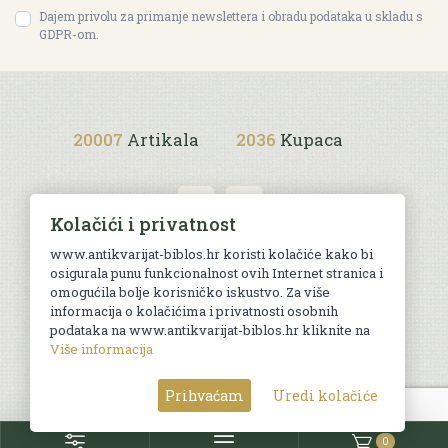
Dajem privolu za primanje newslettera i obradu podataka u skladu s
GDPR-om.
20007
Artikala
2036
Kupaca
Kolačići i privatnost
www.antikvarijat-biblos.hr koristi kolačiće kako bi
osigurala punu funkcionalnost ovih Internet stranica i
Uvjeti kupnje
omogućila bolje korisničko iskustvo. Za više
informacija o kolačićima i privatnosti osobnih
podataka na www.antikvarijat-biblos.hr kliknite na
Više informacija
© Sva prava pridržana. Web by
AG media
Prihvaćam
Uredi kolačiće
0