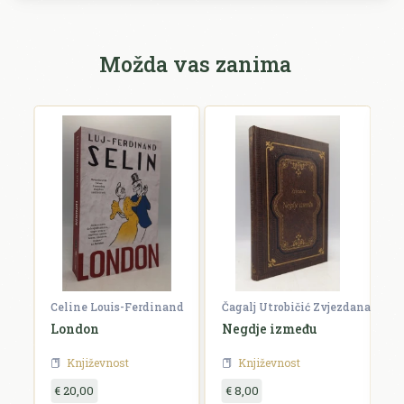
Možda vas zanima
Celine Louis-Ferdinand
Čagalj Utrobičić Zvjezdana
Ćo
London
Negdje između
B
Književnost
Književnost
€ 20,00
€ 8,00
€