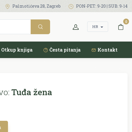
Palmotićeva 28, Zagreb
PON-PET: 9-20 | SUB: 9-14
0
HR
Otkup knjiga
Česta pitanja
Kontakt
vo:
Tuđa žena
u