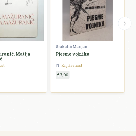
Grakalić Marijan
G
ranić, Matija
Pjesme vojnika
ć
ost
Književnost
€ 7,00