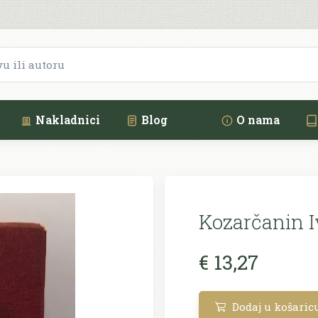
Nakladnici
Blog
O nama
Kozarčanin I
€ 13,27
Dodaj u košaric