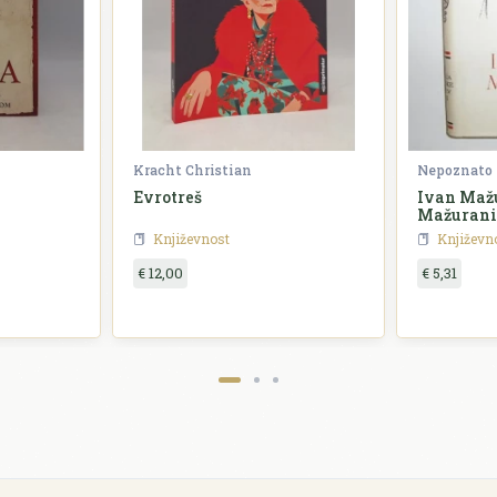
Kracht Christian
Nepoznato
Evrotreš
Ivan Mažu
Mažurani
Književnost
Književn
€ 12,00
€ 5,31