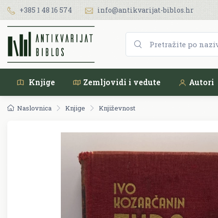
+385 1 48 16 574
info@antikvarijat-biblos.hr
Knjige
Zemljovidi i vedute
Autori
Naslovnica
Knjige
Književnost