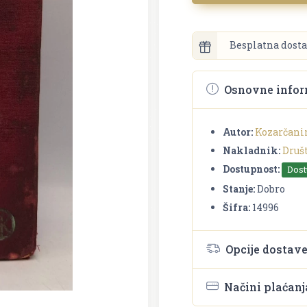
Besplatna dosta
Osnovne infor
Autor:
Kozarčani
Nakladnik:
Druš
Dostupnost:
Dos
Stanje:
Dobro
Šifra:
14996
Opcije dostav
Načini plaćanj