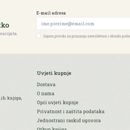
E-mail adresa
tko
varijata.
Dajem privolu za primanje newslettera i obradu pod
Uvjeti kupnje
Dostava
O nama
nih knjiga,
Opći uvjeti kupnje
Privatnost i zaštita podataka
Jednostrani raskid ugovora
Otkup knjiga