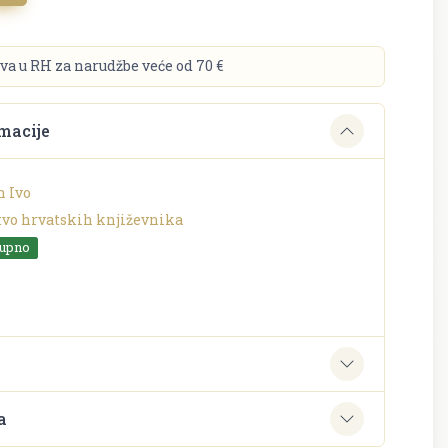
va u RH za narudžbe veće od 70 €
macije
n Ivo
tvo hrvatskih književnika
tupno
e
a