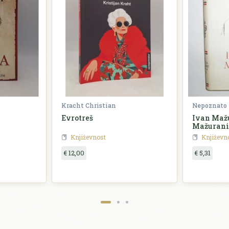
Kracht Christian
Nepoznato
Evrotreš
Ivan Mažu
Mažurani
Književnost
Književn
€ 12,00
€ 5,31