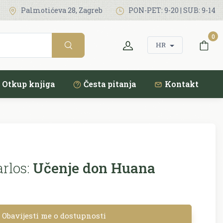
Palmotićeva 28, Zagreb
PON-PET: 9-20 | SUB: 9-14
0
HR
Otkup knjiga
Česta pitanja
Kontakt
rlos:
Učenje don Huana
Obavijesti me o dostupnosti