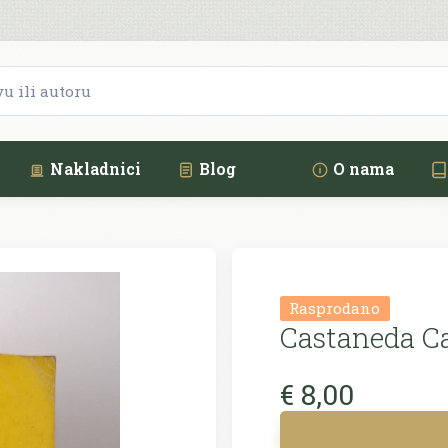
Nakladnici
Blog
O nama
Rasprodano
Castaneda Ca
€ 8,00