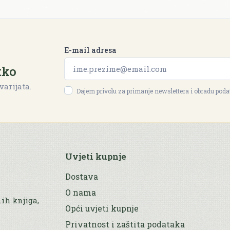
E-mail adresa
tko
varijata.
Dajem privolu za primanje newslettera i obradu pod
Uvjeti kupnje
Dostava
O nama
nih knjiga,
Opći uvjeti kupnje
Privatnost i zaštita podataka