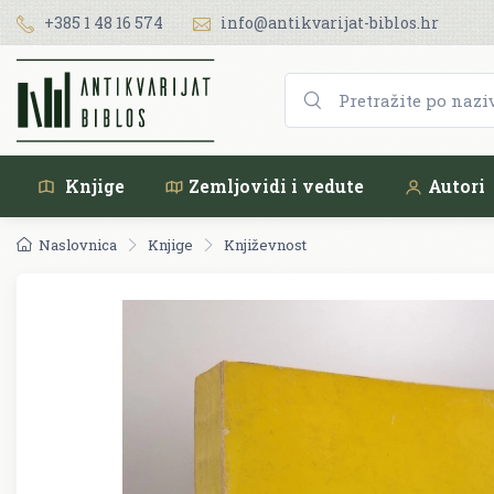
+385 1 48 16 574
info@antikvarijat-biblos.hr
Knjige
Zemljovidi i vedute
Autori
Naslovnica
Knjige
Književnost