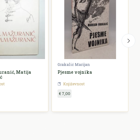
Grakalić Marijan
G
ranić, Matija
Pjesme vojnika
ć
ost
Književnost
€ 7,00