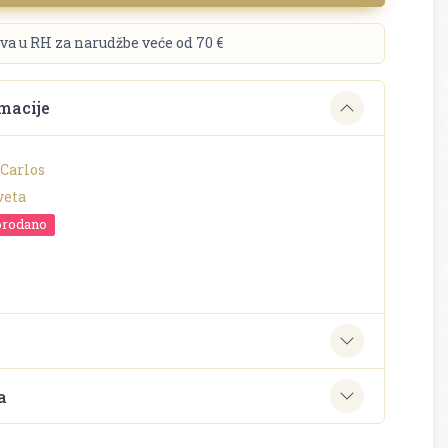
va u RH za narudžbe veće od 70 €
macije
Carlos
veta
prodano
o
e
a