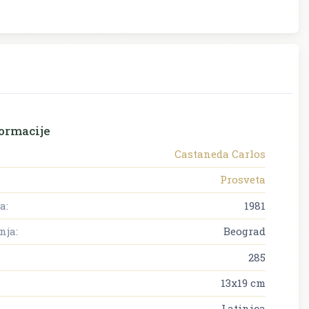
ormacije
Castaneda Carlos
Prosveta
a:
1981
nja:
Beograd
285
13x19 cm
Latinica