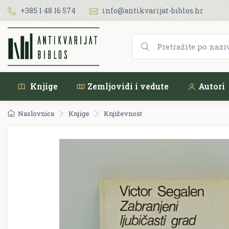
+385 1 48 16 574
info@antikvarijat-biblos.hr
Knjige
Zemljovidi i vedute
Autori
Naslovnica
Knjige
Književnost