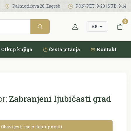
Palmotićeva 28, Zagreb
PON-PET: 9-20 | SUB: 9-14
0
HR
Otkup knjiga
Česta pitanja
Kontakt
r:
Zabranjeni ljubičasti grad
Obavijesti me o dostupnosti