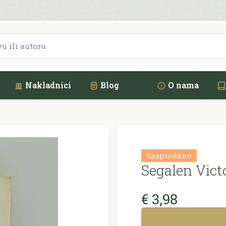
Nakladnici
Blog
O nama
Rasprodano
Segalen Victo
€ 3,98