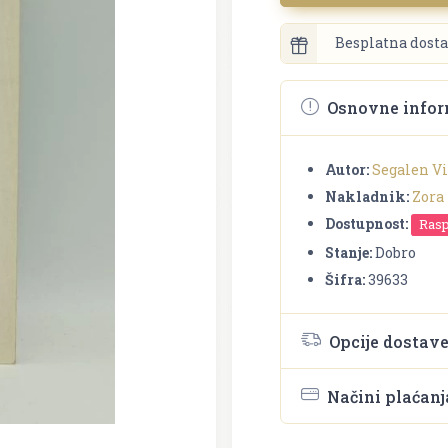
Besplatna dosta
Osnovne infor
Autor:
Segalen Vi
Nakladnik:
Zora
Dostupnost:
Ras
Stanje:
Dobro
Šifra:
39633
Opcije dostav
Načini plaćanj