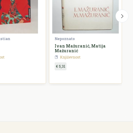
istian
Nepoznato
G
Ivan Mažuranić, Matija
P
Mažuranić
ost
Književnost
€ 5,31