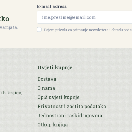
E-mail adresa
tko
varijata.
Dajem privolu za primanje newslettera i obradu pod
Uvjeti kupnje
Dostava
O nama
nih knjiga,
Opći uvjeti kupnje
Privatnost i zaštita podataka
Jednostrani raskid ugovora
Otkup knjiga