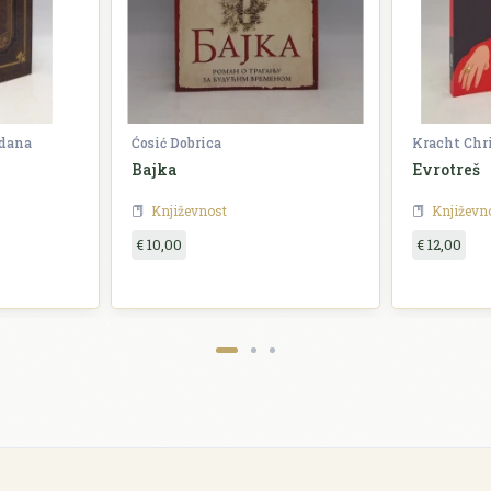
zdana
Ćosić Dobrica
Kracht Chr
Bajka
Evrotreš
Književnost
Književn
€ 10,00
€ 12,00