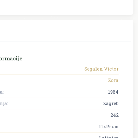
ormacije
Segalen Victor
Zora
a:
1984
nja:
Zagreb
242
11x19 cm
Latinica