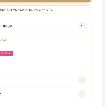
va u RH za narudžbe veće od 70 €
macije
ctor
prodano
e
a