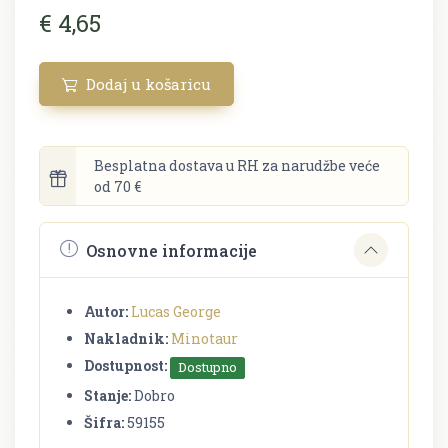
€ 4,65
Dodaj u košaricu
Besplatna dostava u RH za narudžbe veće
od 70 €
Osnovne informacije
Autor:
Lucas George
Nakladnik:
Minotaur
Dostupnost:
Dostupno
Stanje:
Dobro
Šifra:
59155