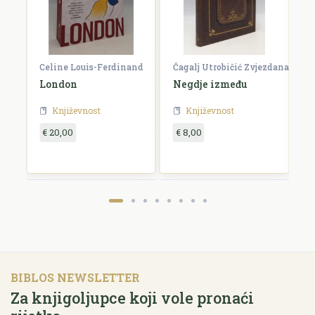
Celine Louis-Ferdinand
Čagalj Utrobičić Zvjezdana
Ćo
London
Negdje između
B
Književnost
Književnost
€ 20,00
€ 8,00
€
BIBLOS NEWSLETTER
Za knjigoljupce koji vole pronaći