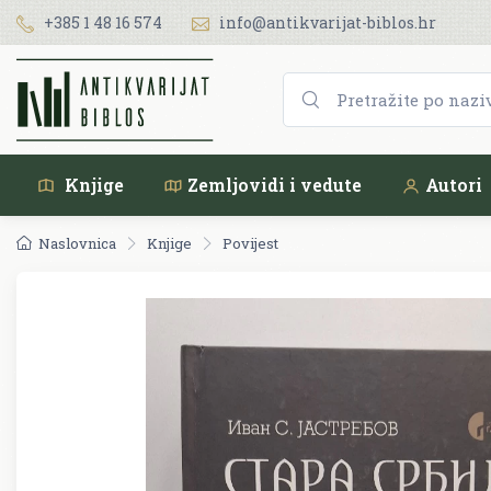
+385 1 48 16 574
info@antikvarijat-biblos.hr
Knjige
Zemljovidi i vedute
Autori
Naslovnica
Knjige
Povijest