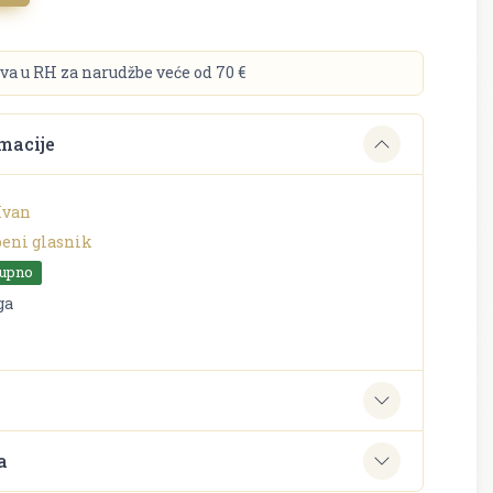
va u RH za narudžbe veće od 70 €
macije
Ivan
beni glasnik
tupno
ga
e
a