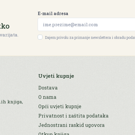
E-mail adresa
tko
varijata.
Dajem privolu za primanje newslettera i obradu pod
Uvjeti kupnje
Dostava
O nama
nih knjiga,
Opći uvjeti kupnje
Privatnost i zaštita podataka
Jednostrani raskid ugovora
Otkup knjiga