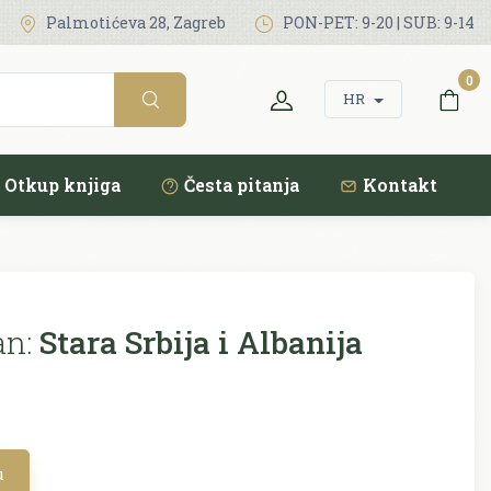
Palmotićeva 28, Zagreb
PON-PET: 9-20 | SUB: 9-14
0
HR
Otkup knjiga
Česta pitanja
Kontakt
an:
Stara Srbija i Albanija
u