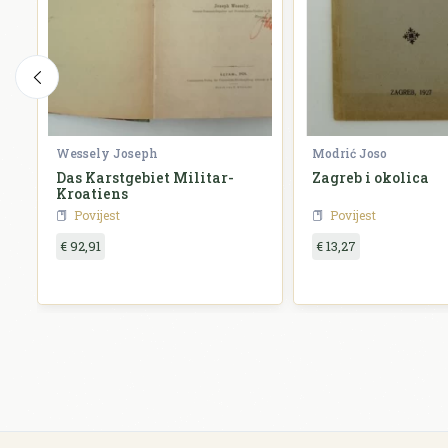
Wessely Joseph
Modrić Joso
Das Karstgebiet Militar-
Zagreb i okolica
Kroatiens
Povijest
Povijest
€ 92,91
€ 13,27