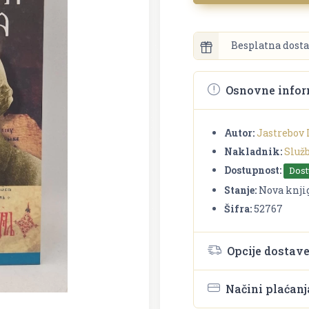
Besplatna dosta
Osnovne infor
Autor:
Jastrebov 
Nakladnik:
Služ
Dostupnost:
Dos
Stanje:
Nova knji
Šifra:
52767
Opcije dostav
Načini plaćanj