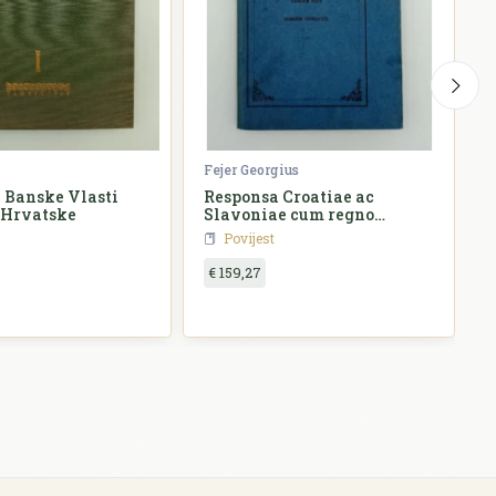
Fejer Georgius
Ž
 Banske Vlasti
Responsa Croatiae ac
 Hrvatske
Slavoniae cum regno
o
Hungariae
Povijest
€ 159,27