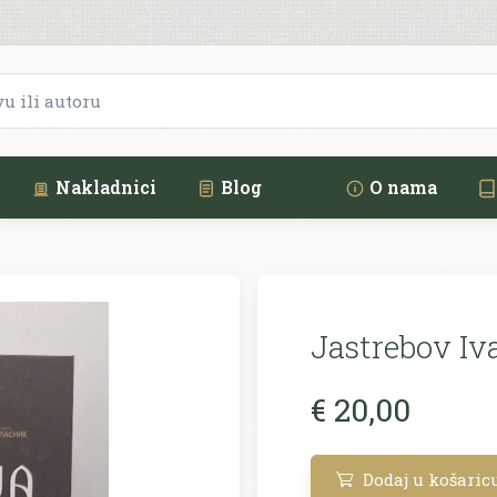
Nakladnici
Blog
O nama
Jastrebov Iv
€ 20,00
Dodaj u košaric