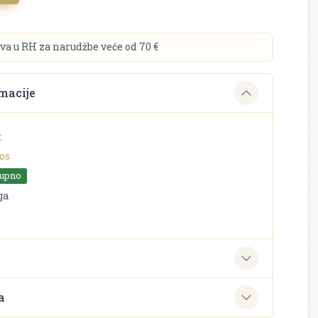
va u RH za narudžbe veće od 70 €
macije
t
os
tupno
ga
e
a