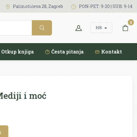
Palmotićeva 28, Zagreb
PON-PET: 9-20 | SUB: 9-14
0
HR
Otkup knjiga
Česta pitanja
Kontakt
ediji i moć
u