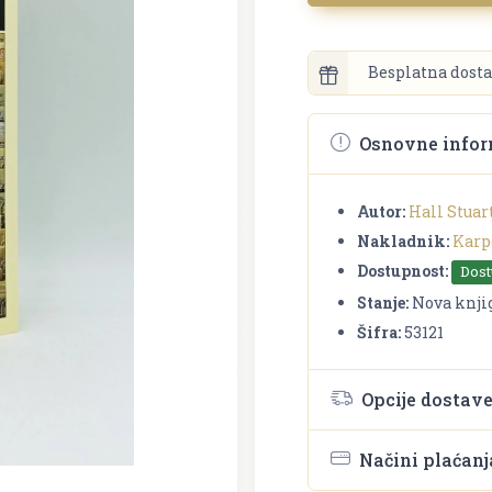
Besplatna dosta
Osnovne infor
Autor:
Hall Stuar
Nakladnik:
Karp
Dostupnost:
Dos
Stanje:
Nova knji
Šifra:
53121
Opcije dostav
Načini plaćanj