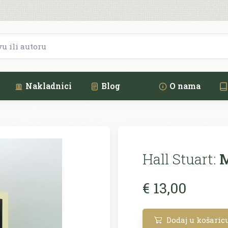
Nakladnici
Blog
O nama
Hall Stuart:
M
€ 13,00
Dodaj u košaric