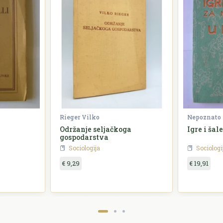
Rieger Vilko
Nepoznato
Održanje seljačkoga
Igre i šal
gospodarstva
Sociologija
Sociologi
€ 9,29
€ 19,91