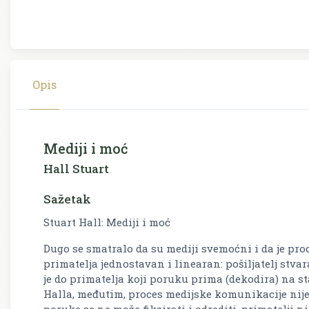
Opis
Mediji i moć
Hall Stuart
Sažetak
Stuart Hall: Mediji i moć
Dugo se smatralo da su mediji svemoćni i da je pro
primatelja jednostavan i linearan: pošiljatelj stvar
je do primatelja koji poruku prima (dekodira) na s
Halla, međutim, proces medijske komunikacije nije
poruke se ne može fiksirati i odrediti, primatelji n