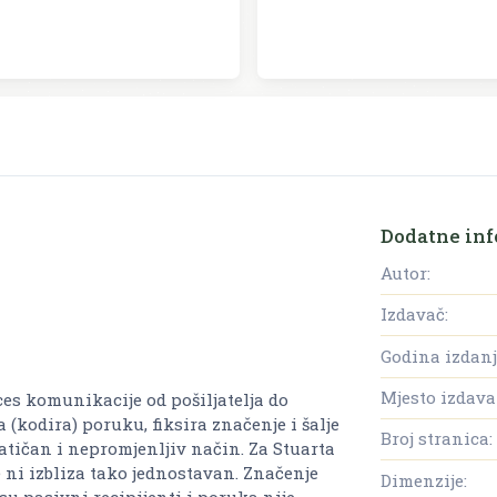
Dodatne inf
Autor:
Izdavač:
Godina izdanj
Mjesto izdava
ces komunikacije od pošiljatelja do
a (kodira) poruku, fiksira značenje i šalje
Broj stranica:
tatičan i nepromjenljiv način. Za Stuarta
 ni izbliza tako jednostavan. Značenje
Dimenzije:
isu pasivni recipijenti i poruka nije