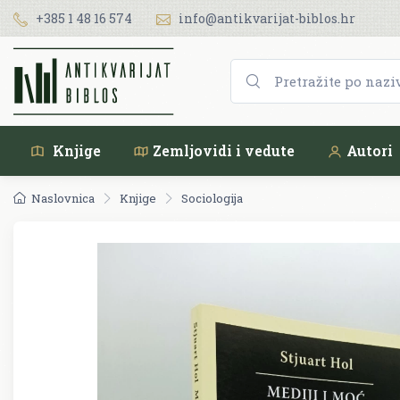
+385 1 48 16 574
info@antikvarijat-biblos.hr
Knjige
Zemljovidi i vedute
Autori
Naslovnica
Knjige
Sociologija