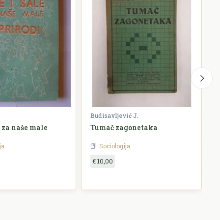
Budisavljević J.
S
e za naše male
Tumač zagonetaka
B
ja
Sociologija
€ 10,00