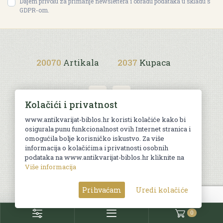
Dajem privolu za primanje newslettera i obradu podataka u skladu s
GDPR-om.
20070
Artikala
2037
Kupaca
Kolačići i privatnost
www.antikvarijat-biblos.hr koristi kolačiće kako bi
osigurala punu funkcionalnost ovih Internet stranica i
Uvjeti kupnje
omogućila bolje korisničko iskustvo. Za više
informacija o kolačićima i privatnosti osobnih
podataka na www.antikvarijat-biblos.hr kliknite na
Više informacija
© Sva prava pridržana. Web by
AG media
Prihvaćam
Uredi kolačiće
0