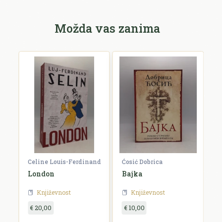
Možda vas zanima
Celine Louis-Ferdinand
Ćosić Dobrica
K
a
London
Bajka
E
Književnost
Književnost
€ 20,00
€ 10,00
€