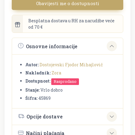
Obavijesti me o dostupnosti
Besplatna dostava u RH za narudžbe veće
od 70 €
Osnovne informacije
Autor:
Dostojevski Fjodor Mihajlovič
Nakladnik:
Zora
Dostupnost:
Rasprodano
Stanje:
Vrlo dobro
Šifra:
45869
Opcije dostave
Načini plaćanja