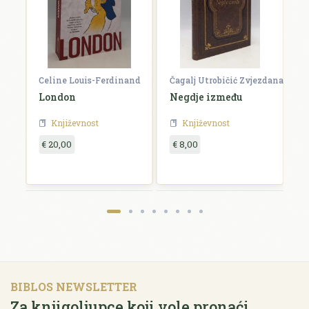
Celine Louis-Ferdinand
Čagalj Utrobičić Zvjezdana
Ćo
London
Negdje između
B
Književnost
Književnost
€ 20,00
€ 8,00
€
BIBLOS NEWSLETTER
Za knjigoljupce koji vole pronaći