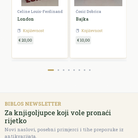
Celine Louis-Ferdinand
Ćosić Dobrica
K
a
London
Bajka
E
Književnost
Književnost
€ 20,00
€ 10,00
€
BIBLOS NEWSLETTER
Za knjigoljupce koji vole pronaći
rijetko
Novi naslovi, posebni primjerci i tihe preporuke iz
antikvarijata.