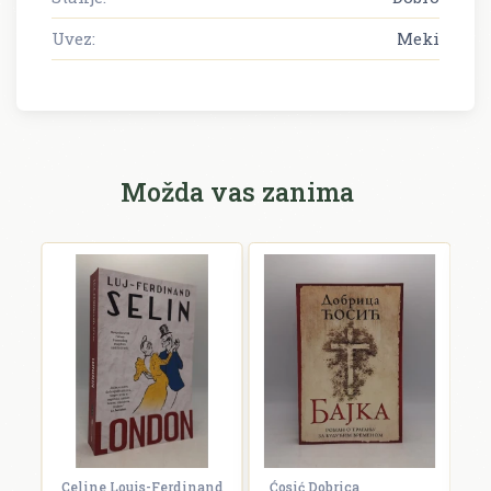
Uvez:
Meki
Možda vas zanima
Celine Louis-Ferdinand
Ćosić Dobrica
W