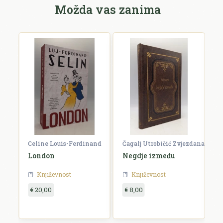
Možda vas zanima
Celine Louis-Ferdinand
Čagalj Utrobičić Zvjezdana
Ćo
London
Negdje između
B
Književnost
Književnost
€ 20,00
€ 8,00
€