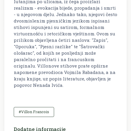
lutanjima po ulicama, iz čega proizlazi
realizam - evokacija bijede, propadanja i smrti
- u njegovom djelu. Jednako tako, njegovi često
dvosmislenim pjesničkim jezikom ispisani
stihovi ispunjeni su satirom, formalnom
virtuoznošću i retoričkom vještinom. Ovom su
prilikom objavljena četiri naslova: "Zapis",
"Oporuka", "Pjesni razlike" te "Šatrovački
ološarac", od kojih se posljednji može
paralelno pročitati i na francuskom
originalu. Villonove stihove prate opširne
napomene prevodioca Vojmila Rabadana, a na
kraju knjige, uz popis literature, objavljen je
pogovor Nenada Ivića.
#Villon Francois
Dodatne informacije