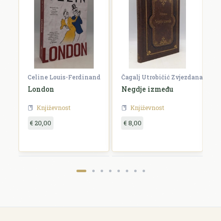
Celine Louis-Ferdinand
Čagalj Utrobičić Zvjezdana
Ćo
London
Negdje između
B
Književnost
Književnost
€ 20,00
€ 8,00
€