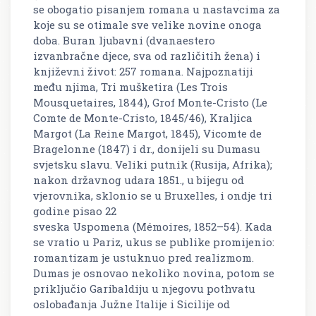
se obogatio pisanjem romana u nastavcima za
koje su se otimale sve velike novine onoga
doba. Buran ljubavni (dvanaestero
izvanbračne djece, sva od različitih žena) i
književni život: 257 romana. Najpoznatiji
među njima,
Tri mušketira
(
Les Trois
Mousquetaires,
1844),
Grof Monte-Cristo
(
Le
Comte de Monte-Cristo,
1845/46),
Kraljica
Margot
(
La Reine Margot,
1845),
Vicomte de
Bragelonne
(1847) i dr., donijeli su Dumasu
svjetsku slavu. Veliki putnik (Rusija, Afrika);
nakon državnog udara 1851., u bijegu od
vjerovnika, sklonio se u Bruxelles, i ondje tri
godine pisao 22
sveska
Uspomena
(
Mémoires,
1852–54). Kada
se vratio u Pariz, ukus se publike promijenio:
romantizam je ustuknuo pred realizmom.
Dumas je osnovao nekoliko novina, potom se
priključio Garibaldiju u njegovu pothvatu
oslobađanja Južne Italije i Sicilije od