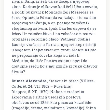
rivala: Danglar želi da se dočepa njegovog
zlata, Kadrus je zlikovac koji želi ličnu osvetu,
a podli pukovnik Mondego želi Mersedes za
ženu. Optužuju Edmonda za izdaju, i to na dan
njegovog venčanja, a on postaje zatočenik
zloglasnog zatvora. Ipak, Dantes uspeva da se
izbavi iz zatočeništva i na zabačenom ostrvu
pronalazi ogromno blago. Petnaest godina
kasnije vraća se u Pariz, a njegovi neprijatelji
u bogatom i tajanstvenom grofu Monte Kristo
ne prepoznaju čoveka koga su izdali.
Međutim, da li će Dantes zaista uspeti da
dostigne sreću koja mu izmiče iz ruku čitavog
života?
Dumas
Alexandre
, francuski pisac (Villers-
Cotterêt, 24. VII. 1802 – Puys kraj
Dieppea, 5. XII. 1870). Nakon neredovita
školovanja i sitnih uredskih poslova
okušavao se od 1825. kao pisac za kazalište
(tragedije, drame, melodrame, komedije). Silno