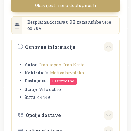
Obavijesti me o dostupnosti
Besplatna dostava u RH za narudžbe veće
od 70 €
Osnovne informacije
Autor:
Frankopan Fran Krsto
Nakladnik:
Matica hrvatska
Dostupnost:
Rasprodano
Stanje:
Vrlo dobro
Šifra:
44449
Opcije dostave