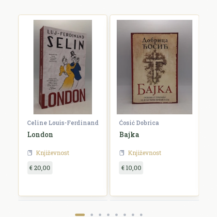
Celine Louis-Ferdinand
Ćosić Dobrica
K
a
London
Bajka
E
Književnost
Književnost
€ 20,00
€ 10,00
€