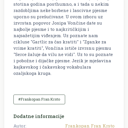
stotina godina posthumno, a i tada u nekim
razdobljima neke borbene i lascivne pjesme
uporno su prešućivane. U ovom izboru uz
izvrstan pogovor Josipa Vončine date su
najbolje pjesme i to najkritičkijim i
najsažetijim viđenjem. Uz poznate nam
cikluse "Gartlic za čas kratiti" i "Zganke za
vrime kratiti", Vončina ističe izvrsnu pjesmu
"Serce žaluje da vilu ne vidi". Uz to su poznate
i pobožne i dijačke pjesme. Jezik je mješavina
kajkavskog i čakavskog vokabulara
ozaljskoga kruga.
#Frankopan Fran Krsto
Dodatne informacije
Autor:
Frankopan Fran Krsto