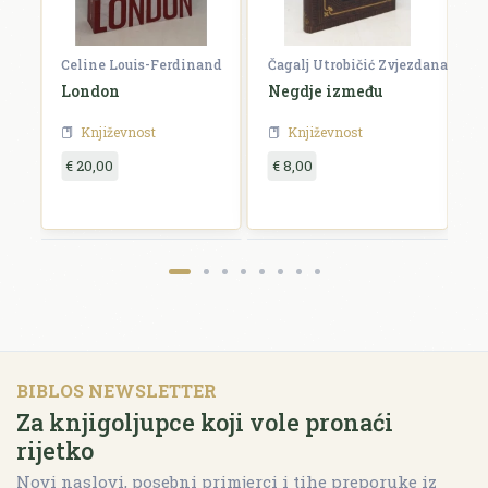
Celine Louis-Ferdinand
Čagalj Utrobičić Zvjezdana
Ćo
London
Negdje između
B
Književnost
Književnost
€ 20,00
€ 8,00
€
BIBLOS NEWSLETTER
Za knjigoljupce koji vole pronaći
rijetko
Novi naslovi, posebni primjerci i tihe preporuke iz