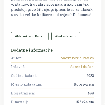
vrata novih uvida i spoznaja, a ako vam tek
predstoji prvo čitanje, pripremite se za ulazak
u svijet velike književnosti svjetskih dometa!
#Marinković Ranko
#kultni klasici
Dodatne informacije
Autor:
Marinković Ranko
Izdavač:
Šareni dućan
Godina izdanja:
2023
Mjesto izdavanja:
Koprivnica
Broj stranica:
488
Dimenzije:
15.5x24 cm