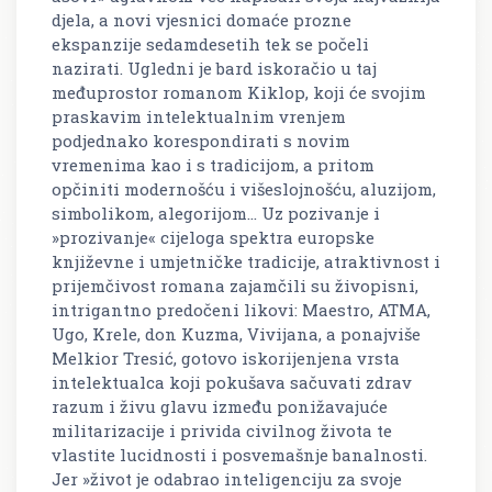
djela, a novi vjesnici domaće prozne
ekspanzije sedamdesetih tek se počeli
nazirati. Ugledni je bard iskoračio u taj
međuprostor romanom
Kiklop
, koji će svojim
praskavim intelektualnim vrenjem
podjednako korespondirati s novim
vremenima kao i s tradicijom, a pritom
opčiniti modernošću i višeslojnošću, aluzijom,
simbolikom, alegorijom… Uz pozivanje i
»prozivanje« cijeloga spektra europske
književne i umjetničke tradicije, atraktivnost i
prijemčivost romana zajamčili su živopisni,
intrigantno predočeni likovi: Maestro, ATMA,
Ugo, Krele, don Kuzma, Vivijana, a ponajviše
Melkior Tresić, gotovo iskorijenjena vrsta
intelektualca koji pokušava sačuvati zdrav
razum i živu glavu između ponižavajuće
militarizacije i privida civilnog života te
vlastite lucidnosti i posvemašnje banalnosti.
Jer »život je odabrao inteligenciju za svoje