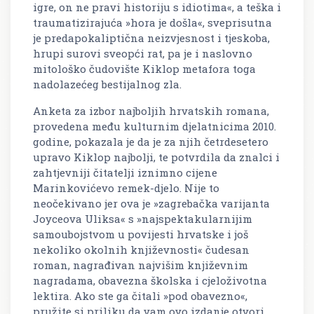
igre, on ne pravi historiju s idiotima«, a teška i
traumatizirajuća »hora je došla«, sveprisutna
je predapokaliptična neizvjesnost i tjeskoba,
hrupi surovi sveopći rat, pa je i naslovno
mitološko čudovište Kiklop metafora toga
nadolazećeg bestijalnog zla.
Anketa za izbor najboljih hrvatskih romana,
provedena među kulturnim djelatnicima 2010.
godine, pokazala je da je za njih četrdesetero
upravo
Kiklop
najbolji, te potvrdila da znalci i
zahtjevniji čitatelji iznimno cijene
Marinkovićevo remek-djelo. Nije to
neočekivano jer ova je »zagrebačka varijanta
Joyceova
Uliksa
« s »najspektakularnijim
samoubojstvom u povijesti hrvatske i još
nekoliko okolnih književnosti« čudesan
roman, nagrađivan najvišim književnim
nagradama, obavezna školska i cjeloživotna
lektira. Ako ste ga čitali »pod obavezno«,
pružite si priliku da vam ovo izdanje otvori