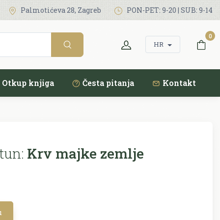
Palmotićeva 28, Zagreb
PON-PET: 9-20 | SUB: 9-14
0
HR
Otkup knjiga
Česta pitanja
Kontakt
tun:
Krv majke zemlje
u