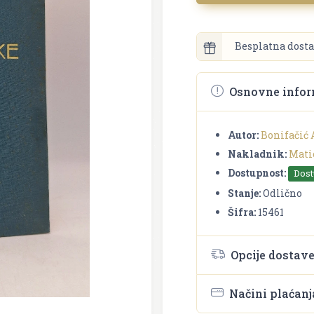
Besplatna dosta
Osnovne infor
Autor:
Bonifačić
Nakladnik:
Mati
Dostupnost:
Dos
Stanje:
Odlično
Šifra:
15461
Opcije dostav
Načini plaćanj