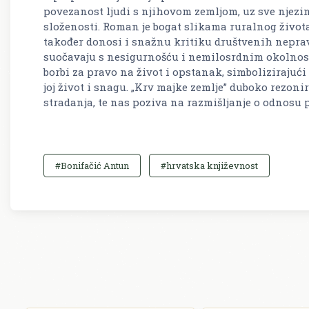
povezanost ljudi s njihovom zemljom, uz sve njezi
složenosti. Roman je bogat slikama ruralnog života,
također donosi i snažnu kritiku društvenih nepravd
suočavaju s nesigurnošću i nemilosrdnim okolnost
borbi za pravo na život i opstanak, simbolizirajući
joj život i snagu. „Krv majke zemlje” duboko rezonir
stradanja, te nas poziva na razmišljanje o odnosu 
#Bonifačić Antun
#hrvatska književnost