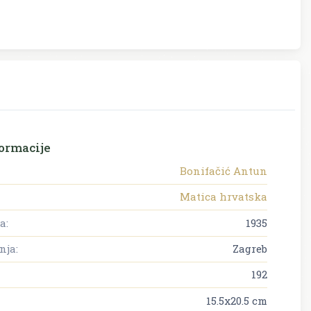
ormacije
Bonifačić Antun
Matica hrvatska
a:
1935
nja:
Zagreb
192
15.5x20.5 cm