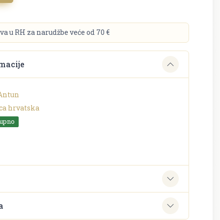
va u RH za narudžbe veće od 70 €
macije
 Antun
ca hrvatska
tupno
e
a