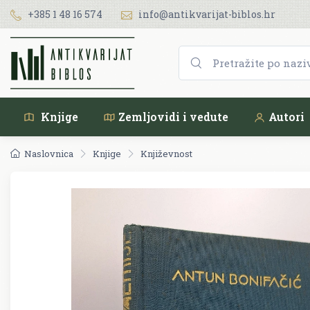
+385 1 48 16 574
info@antikvarijat-biblos.hr
Knjige
Zemljovidi i vedute
Autori
Naslovnica
Knjige
Književnost