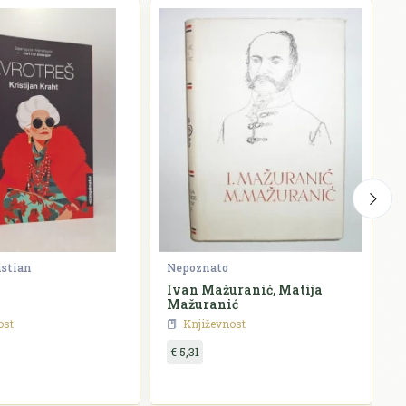
istian
Nepoznato
G
Ivan Mažuranić, Matija
P
Mažuranić
ost
Književnost
€ 5,31