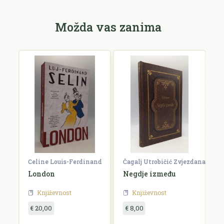
Možda vas zanima
Celine Louis-Ferdinand
Čagalj Utrobičić Zvjezdana
Ćo
London
Negdje između
B
Književnost
Književnost
€ 20,00
€ 8,00
€