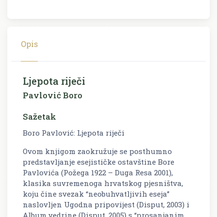
Opis
Ljepota riječi
Pavlović Boro
Sažetak
Boro Pavlović: Ljepota riječi
Ovom knjigom zaokružuje se posthumno
predstavljanje esejističke ostavštine Bore
Pavlovića (Požega 1922 – Duga Resa 2001),
klasika suvremenoga hrvatskog pjesništva,
koju čine svezak “neobuhvatljivih eseja”
naslovljen Ugodna pripovijest (Disput, 2003) i
Album vedrine (Disput, 2005) s “prosanjanim