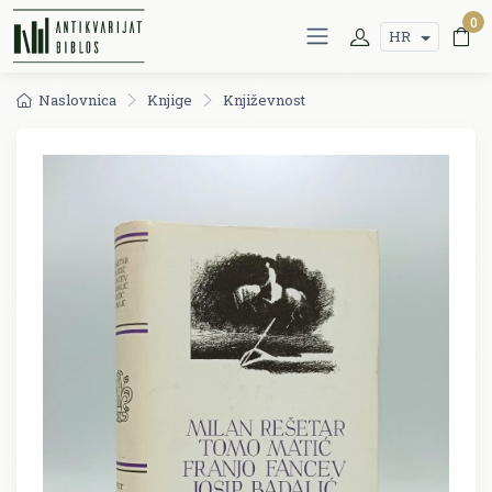
0
HR
Naslovnica
Knjige
Književnost