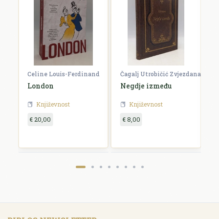
Celine Louis-Ferdinand
Čagalj Utrobičić Zvjezdana
Ćo
London
Negdje između
B
Književnost
Književnost
€ 20,00
€ 8,00
€