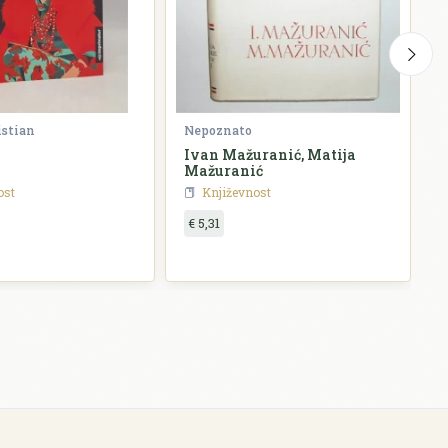
istian
Nepoznato
G
Ivan Mažuranić, Matija
P
Mažuranić
ost
Književnost
€ 5,31