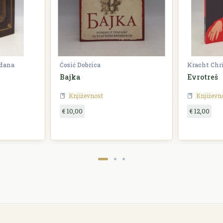
zdana
Ćosić Dobrica
Kracht Chr
Bajka
Evrotreš
Književnost
Književn
€ 10,00
€ 12,00