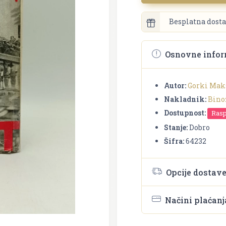
Besplatna dosta
Osnovne infor
Autor:
Gorki Ma
Nakladnik:
Bino
Dostupnost:
Ras
Stanje:
Dobro
Šifra:
64232
Opcije dostav
Načini plaćanj