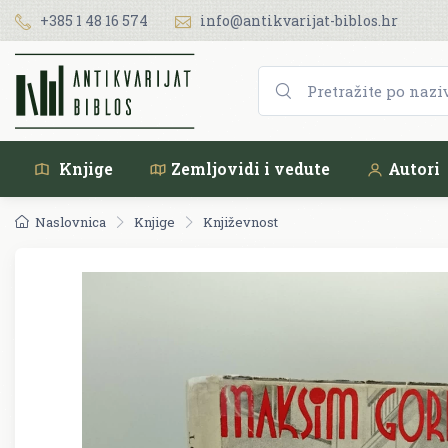
+385 1 48 16 574
info@antikvarijat-biblos.hr
Knjige
Zemljovidi i vedute
Autori
Naslovnica
Knjige
Književnost