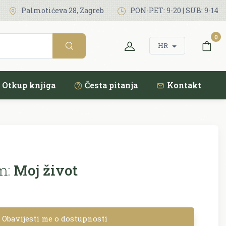
Palmotićeva 28, Zagreb
PON-PET: 9-20 | SUB: 9-14
0
HR
Otkup knjiga
Česta pitanja
Kontakt
m:
Moj život
Obavijesti me o dostupnosti