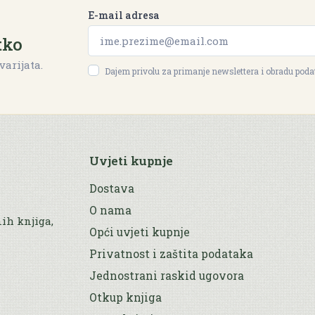
E-mail adresa
tko
varijata.
Dajem privolu za primanje newslettera i obradu pod
Uvjeti kupnje
Dostava
O nama
nih knjiga,
Opći uvjeti kupnje
Privatnost i zaštita podataka
Jednostrani raskid ugovora
Otkup knjiga