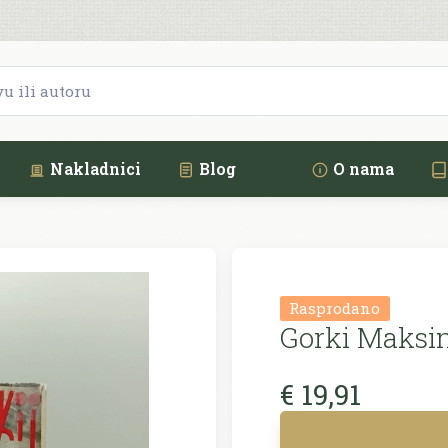
Nakladnici
Blog
O nama
Rasprodano
Gorki Maksi
€ 19,91