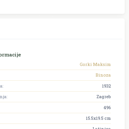
ormacije
Gorki Maksim
Binoza
a:
1932
nja:
Zagreb
496
15.5x19.5 cm
Latinica