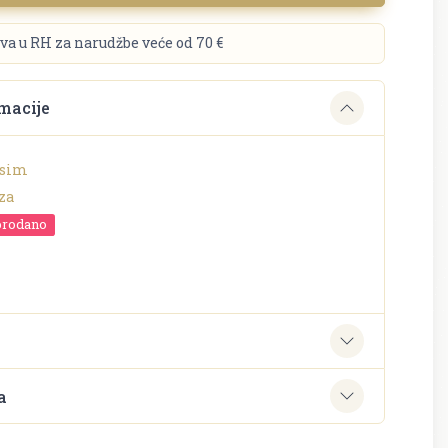
va u RH za narudžbe veće od 70 €
macije
ksim
za
prodano
e
a