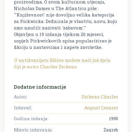
proizvodima. O svom kulturnom utjecaju,
Nicholas Dames u
The Atlanticu
piše:
"'Književnost' nije dovoljno velika kategorija
za Pickwicka. Definirala je vlastitu, novu, koju
smo naučili nazivati ​​'zabavom'."
Objavljen u 19 izdanja tijekom 20 mjeseci,
uspjeh
Pickwickovih spisa
popularizirao je
fikciju u nastavcima i napete završetke.
U antikvarijatu Biblos možete naći još djela
čiji je autor Charles Dickens.
Dodatne informacije
Autor:
Dickens Charles
Izdavač:
August Cesarec
Godina izdanja:
1990
Mjesto izdavanja:
Zagreb