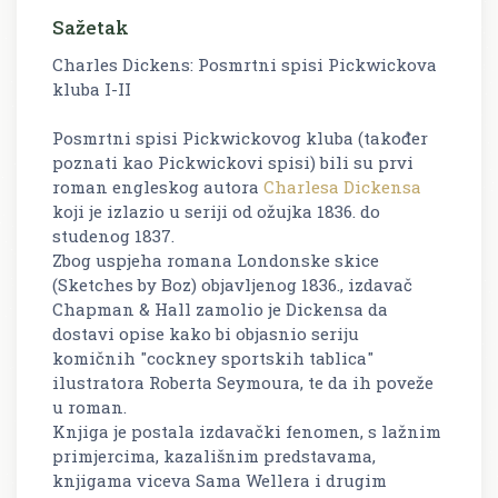
Sažetak
Charles Dickens: Posmrtni spisi Pickwickova
kluba I-II
Posmrtni spisi Pickwickovog kluba
(također
poznati kao
Pickwickovi spisi
) bili su prvi
roman engleskog autora
Charlesa Dickensa
koji je izlazio u seriji od ožujka 1836. do
studenog 1837.
Zbog uspjeha romana
Londonske skice
(
Sketches by Boz
) objavljenog 1836., izdavač
Chapman & Hall zamolio je Dickensa da
dostavi opise kako bi objasnio seriju
komičnih "cockney sportskih tablica"
ilustratora Roberta Seymoura, te da ih poveže
u roman.
Knjiga je postala izdavački fenomen, s lažnim
primjercima, kazališnim predstavama,
knjigama viceva Sama Wellera i drugim