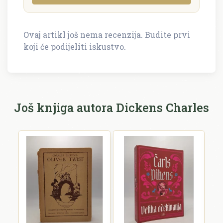
Ovaj artikl još nema recenzija. Budite prvi
Napišite recenziju
koji će podijeliti iskustvo.
Recenzija će biti objavljena nakon provjere.
Ime i prezime *
Još knjiga autora Dickens Charles
E-mail *
E-mail se ne prikazuje javno.
Ocjena *
Komentar *