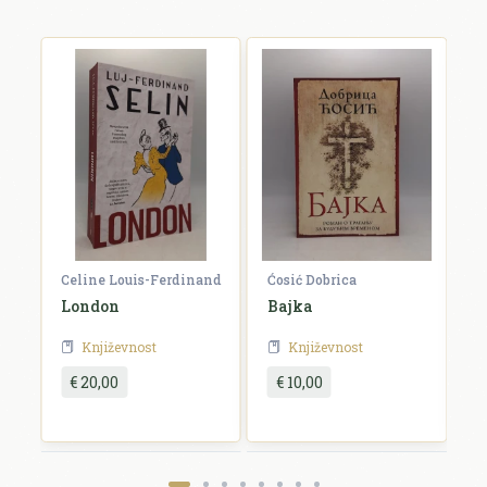
Celine Louis-Ferdinand
Ćosić Dobrica
K
a
London
Bajka
E
Književnost
Književnost
€ 20,00
€ 10,00