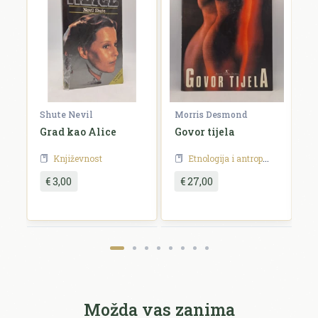
Shute Nevil
Morris Desmond
Grad kao Alice
Govor tijela
J
Književnost
Etnologija i antropologija
€ 3,00
€ 27,00
Možda vas zanima