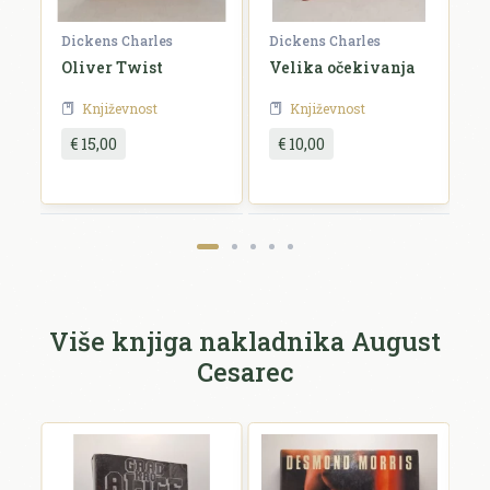
Dickens Charles
Dickens Charles
D
Oliver Twist
Velika očekivanja
D
Književnost
Književnost
€ 15,00
€ 10,00
Pošalji recenziju
Više knjiga nakladnika August
Cesarec