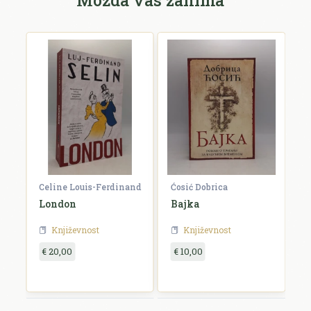
Celine Louis-Ferdinand
Ćosić Dobrica
K
a
London
Bajka
E
Književnost
Književnost
€ 20,00
€ 10,00
€