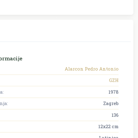
ormacije
Alarcon Pedro Antonio
GZH
a:
1978
nja:
Zagreb
136
12x22 cm
Latinica