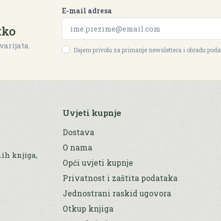
E-mail adresa
tko
varijata.
Dajem privolu za primanje newslettera i obradu pod
Uvjeti kupnje
Dostava
O nama
nih knjiga,
Opći uvjeti kupnje
Privatnost i zaštita podataka
Jednostrani raskid ugovora
Otkup knjiga