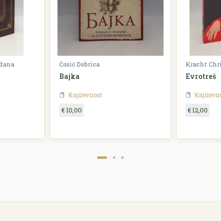
zdana
Ćosić Dobrica
Kracht Chr
Bajka
Evrotreš
Književnost
Književn
€ 10,00
€ 12,00