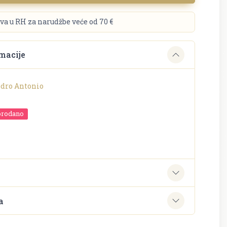
va u RH za narudžbe veće od 70 €
macije
edro Antonio
prodano
e
a