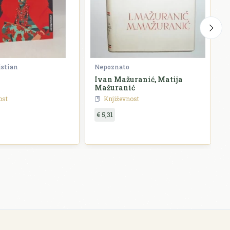
istian
Nepoznato
G
Ivan Mažuranić, Matija
P
Mažuranić
ost
Književnost
€ 5,31