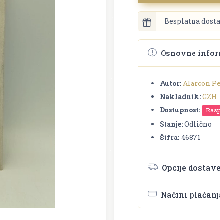
Besplatna dosta
Osnovne infor
Autor:
Alarcon P
Nakladnik:
GZH
Dostupnost:
Ras
Stanje:
Odlično
Šifra:
46871
Opcije dostav
Načini plaćanj