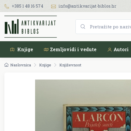
+385 1 48 16 574
info@antikvarijat-biblos.hr
Knjige
Zemljovidi i vedute
Autori
Naslovnica
Knjige
Književnost