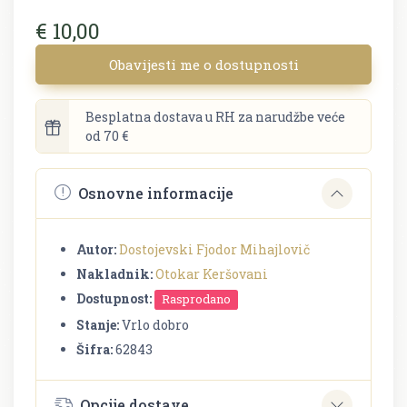
€ 10,00
Obavijesti me o dostupnosti
Besplatna dostava u RH za narudžbe veće
od 70 €
Osnovne informacije
Autor:
Dostojevski Fjodor Mihajlovič
Nakladnik:
Otokar Keršovani
Dostupnost:
Rasprodano
Stanje:
Vrlo dobro
Šifra:
62843
Opcije dostave