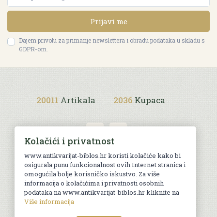
Prijavi me
Dajem privolu za primanje newslettera i obradu podataka u skladu s
GDPR-om.
20011
Artikala
2036
Kupaca
Kolačići i privatnost
www.antikvarijat-biblos.hr koristi kolačiće kako bi
osigurala punu funkcionalnost ovih Internet stranica i
Uvjeti kupnje
omogućila bolje korisničko iskustvo. Za više
informacija o kolačićima i privatnosti osobnih
podataka na www.antikvarijat-biblos.hr kliknite na
Više informacija
© Sva prava pridržana. Web by
AG media