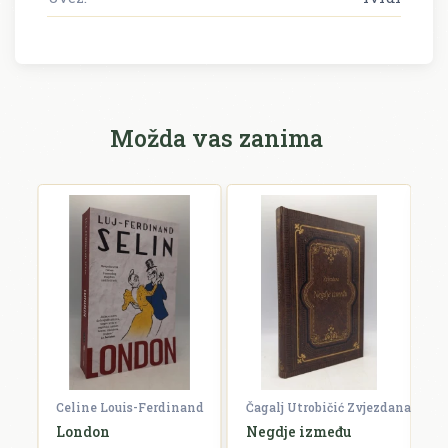
Možda vas zanima
Celine Louis-Ferdinand
Čagalj Utrobičić Zvjezdana
Ćo
London
Negdje između
B