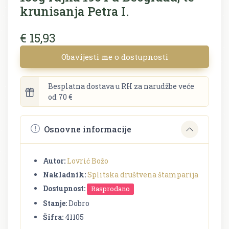
krunisanja Petra I.
€ 15,93
Obavijesti me o dostupnosti
Besplatna dostava u RH za narudžbe veće
od 70 €
Osnovne informacije
Autor:
Lovrić Božo
Nakladnik:
Splitska društvena štamparija
Dostupnost:
Rasprodano
Stanje:
Dobro
Šifra:
41105