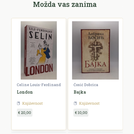
Možda vas zanima
Celine Louis-Ferdinand
Ćosić Dobrica
K
a
London
Bajka
E
Književnost
Književnost
€ 20,00
€ 10,00
€