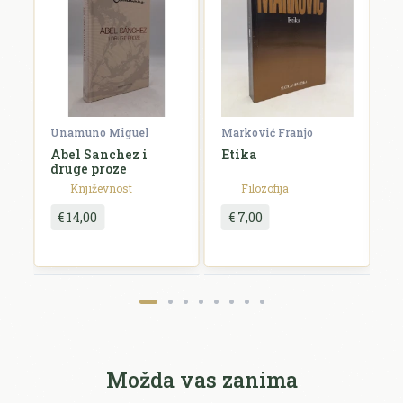
Komentar *
Unamuno Miguel
Marković Franjo
T
Abel Sanchez i
Etika
T
druge proze
Književnost
Filozofija
€ 14,00
€ 7,00
Pošalji recenziju
Možda vas zanima