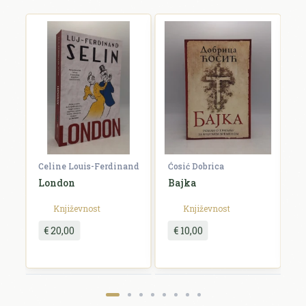
Celine Louis-Ferdinand
Ćosić Dobrica
K
a
London
Bajka
E
Književnost
Književnost
€ 20,00
€ 10,00