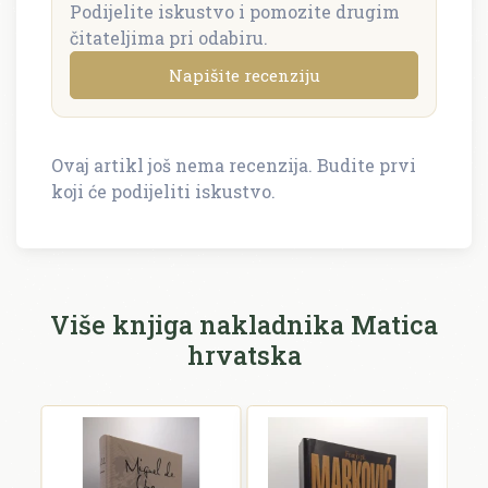
Podijelite iskustvo i pomozite drugim
čitateljima pri odabiru.
Napišite recenziju
Ovaj artikl još nema recenzija. Budite prvi
Napišite recenziju
koji će podijeliti iskustvo.
Recenzija će biti objavljena nakon provjere.
Ime i prezime *
Više knjiga nakladnika Matica
hrvatska
E-mail *
E-mail se ne prikazuje javno.
Ocjena *