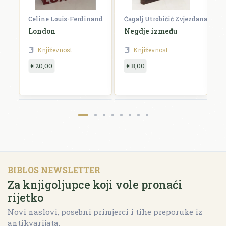
Celine Louis-Ferdinand
Čagalj Utrobičić Zvjezdana
Ćo
London
Negdje između
B
Književnost
Književnost
€ 20,00
€ 8,00
€
BIBLOS NEWSLETTER
Za knjigoljupce koji vole pronaći
rijetko
Novi naslovi, posebni primjerci i tihe preporuke iz
antikvarijata.