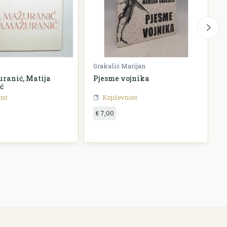
Grakalić Marijan
G
ranić, Matija
Pjesme vojnika
ć
ost
Književnost
€ 7,00