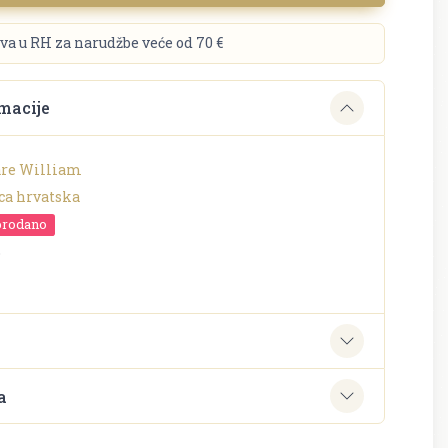
va u RH za narudžbe veće od 70 €
macije
re William
ca hrvatska
prodano
o
e
a