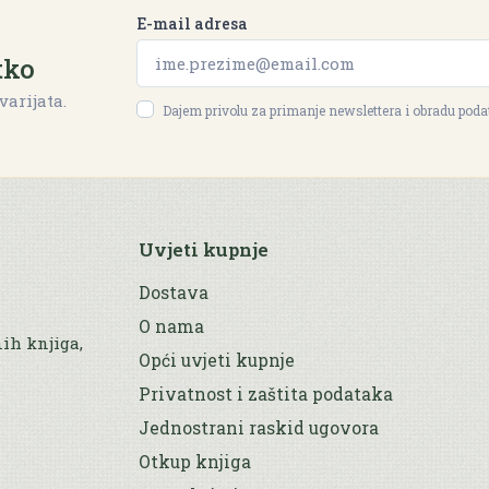
E-mail adresa
tko
varijata.
Dajem privolu za primanje newslettera i obradu pod
Uvjeti kupnje
Dostava
O nama
nih knjiga,
Opći uvjeti kupnje
Privatnost i zaštita podataka
Jednostrani raskid ugovora
Otkup knjiga