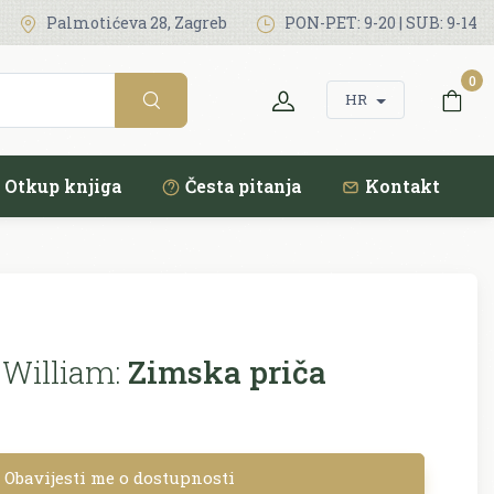
Palmotićeva 28, Zagreb
PON-PET: 9-20 | SUB: 9-14
0
HR
Otkup knjiga
Česta pitanja
Kontakt
William:
Zimska priča
Obavijesti me o dostupnosti