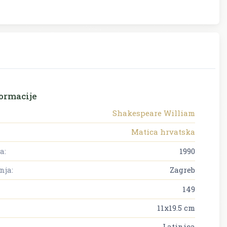
ormacije
Shakespeare William
Matica hrvatska
a:
1990
nja:
Zagreb
149
11x19.5 cm
Latinica