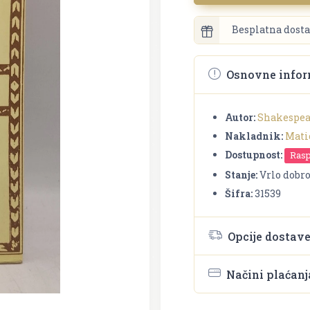
Besplatna dosta
Osnovne infor
Autor:
Shakespea
Nakladnik:
Mati
Dostupnost:
Ras
Stanje:
Vrlo dobr
Šifra:
31539
Opcije dostav
Načini plaćanj