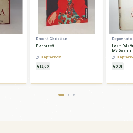
Kracht Christian
Nepoznato
Evrotreš
Ivan Mažu
Mažurani
Književnost
Književn
€ 12,00
€ 5,31