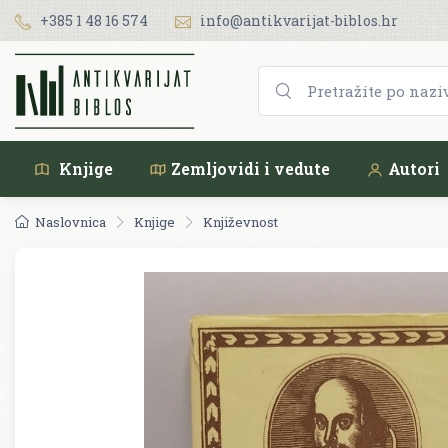
+385 1 48 16 574
info@antikvarijat-biblos.hr
Knjige
Zemljovidi i vedute
Autori
Naslovnica
Knjige
Književnost