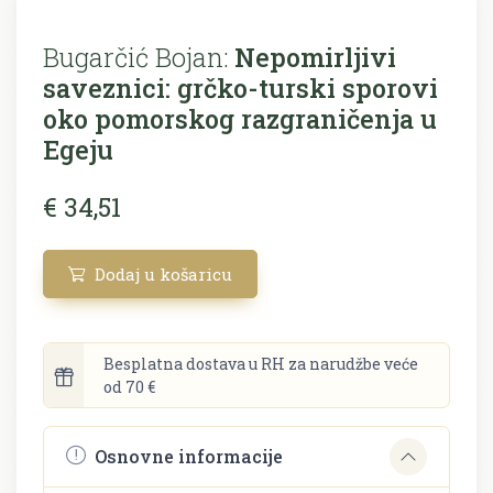
Bugarčić Bojan:
Nepomirljivi
saveznici: grčko-turski sporovi
oko pomorskog razgraničenja u
Egeju
€ 34,51
Dodaj u košaricu
Besplatna dostava u RH za narudžbe veće
od 70 €
Osnovne informacije