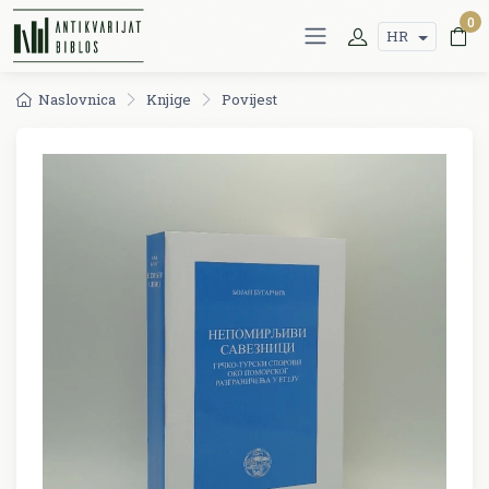
0
HR
Naslovnica
Knjige
Povijest