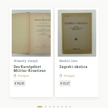
Wessely Joseph
Modrić Joso
R
Das Karstgebiet
Zagreb i okolica
H
Militar-Kroatiens
H
Povijest
Povijest
€ 92,91
€ 13,27
€