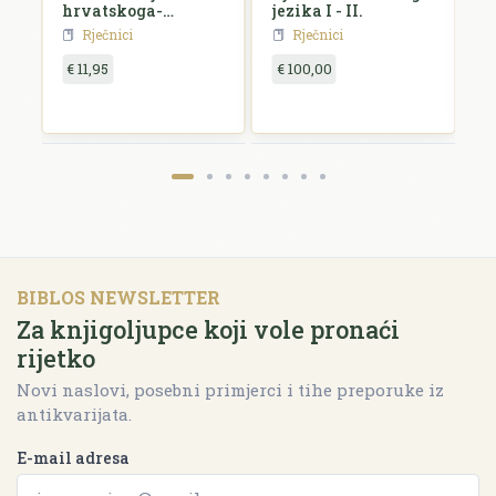
hrvatskoga-
jezika I - II.
n
srpskoga i
Rječnici
Rječnici
njemačkoga jezika
€ 11,95
€ 100,00
€
BIBLOS NEWSLETTER
Za knjigoljupce koji vole pronaći
rijetko
Novi naslovi, posebni primjerci i tihe preporuke iz
antikvarijata.
E-mail adresa