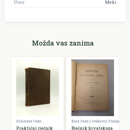
Uvez:
Meki
Možda vas zanima
Scherzer Ivan
Broz Ivan | Iveković Franjo
V
ko
Praktični rječnik
Rječnik hrvatskoga
R