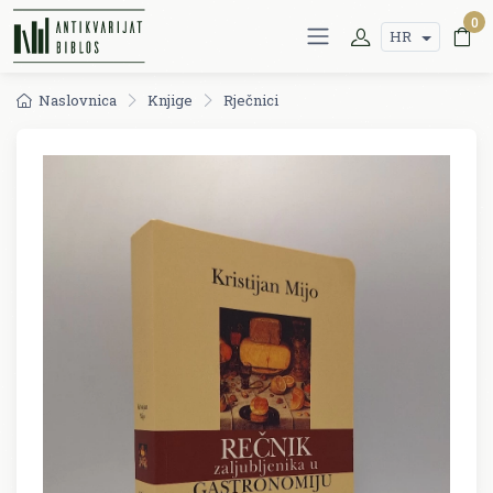
0
HR
Naslovnica
Knjige
Rječnici