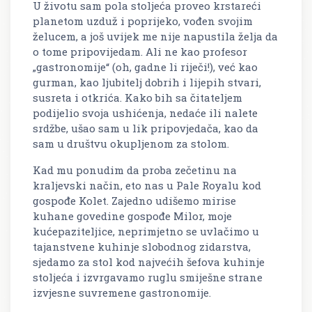
U životu sam pola stoljeća proveo krstareći
planetom uzduž i poprijeko, vođen svojim
želucem, a još uvijek me nije napustila želja da
o tome pripovijedam. Ali ne kao profesor
„gastronomije“ (oh, gadne li riječi!), već kao
gurman, kao ljubitelj dobrih i lijepih stvari,
susreta i otkrića. Kako bih sa čitateljem
podijelio svoja ushićenja, nedaće ili nalete
srdžbe, ušao sam u lik pripovjedača, kao da
sam u društvu okupljenom za stolom.
Kad mu ponudim da proba zečetinu na
kraljevski način, eto nas u Pale Royalu kod
gospođe Kolet. Zajedno udišemo mirise
kuhane govedine gospođe Milor, moje
kućepaziteljice, neprimjetno se uvlačimo u
tajanstvene kuhinje slobodnog zidarstva,
sjedamo za stol kod najvećih šefova kuhinje
stoljeća i izvrgavamo ruglu smiješne strane
izvjesne suvremene gastronomije.