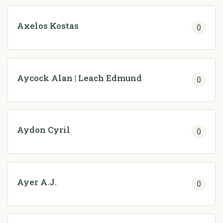
Axelos Kostas
0
Aycock Alan | Leach Edmund
0
Aydon Cyril
0
Ayer A.J.
0