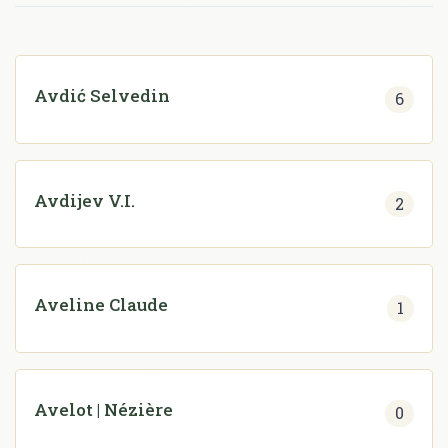
Avdić Selvedin
6
Avdijev V.I.
2
Aveline Claude
1
Avelot | Nézière
0