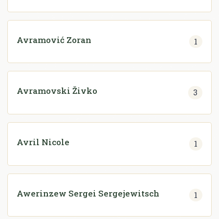
Avramović Zoran
1
Avramovski Živko
3
Avril Nicole
1
Awerinzew Sergei Sergejewitsch
1