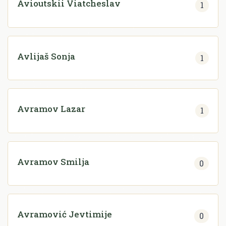
Avioutskii Viatcheslav
1
Avlijaš Sonja
1
Avramov Lazar
1
Avramov Smilja
0
Avramović Jevtimije
0