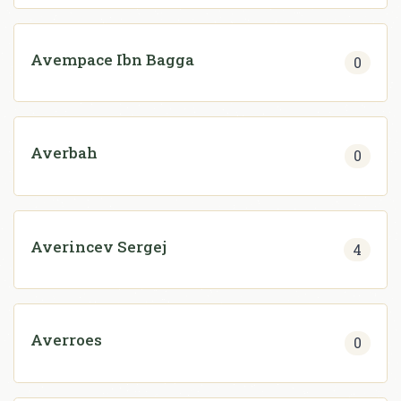
Avempace Ibn Bagga
0
Averbah
0
Averincev Sergej
4
Averroes
0