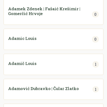
Adamek Zdenek | Fašaić Krešimir |
Gomerčić Hrvoje
0
Adamic Louis
0
Adamič Louis
1
Adamović Dubravko | Čular Zlatko
1