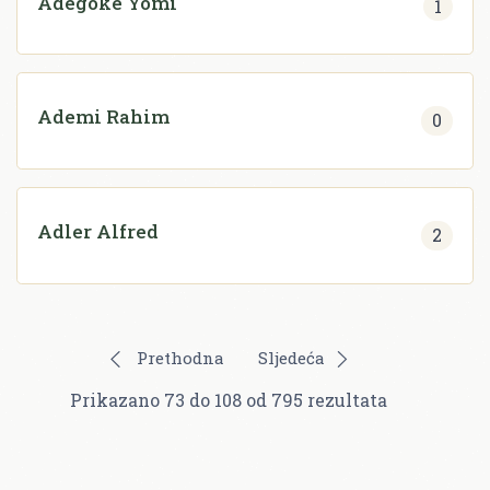
Adegoke Yomi
1
Ademi Rahim
0
Adler Alfred
2
Prethodna
Sljedeća
Prikazano
73
do
108
od
795
rezultata