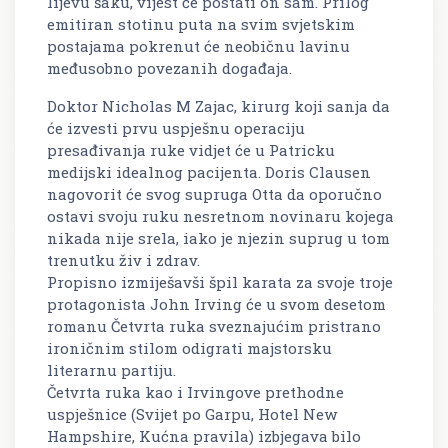
lijevu šaku, vijest će postati on sam. Prilog
emitiran stotinu puta na svim svjetskim
postajama pokrenut će neobičnu lavinu
međusobno povezanih događaja.
Doktor Nicholas M Zajac, kirurg koji sanja da
će izvesti prvu uspješnu operaciju
presađivanja ruke vidjet će u Patricku
medijski idealnog pacijenta. Doris Clausen
nagovorit će svog supruga Otta da oporučno
ostavi svoju ruku nesretnom novinaru kojega
nikada nije srela, iako je njezin suprug u tom
trenutku živ i zdrav.
Propisno izmiješavši špil karata za svoje troje
protagonista John Irving će u svom desetom
romanu Četvrta ruka sveznajućim pristrano
ironičnim stilom odigrati majstorsku
literarnu partiju.
Četvrta ruka kao i Irvingove prethodne
uspješnice (Svijet po Garpu, Hotel New
Hampshire, Kućna pravila) izbjegava bilo