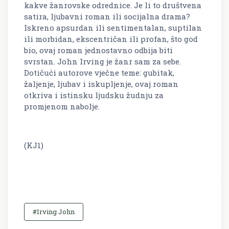
kakve žanrovske odrednice. Je li to društvena
satira, ljubavni roman ili socijalna drama?
Iskreno apsurdan ili sentimentalan, suptilan
ili morbidan, ekscentričan ili profan, što god
bio, ovaj roman jednostavno odbija biti
svrstan. John Irving je žanr sam za sebe.
Dotičući autorove vječne teme: gubitak,
žaljenje, ljubav i iskupljenje, ovaj roman
otkriva i istinsku ljudsku žudnju za
promjenom nabolje.
(KJ1)
#Irving John