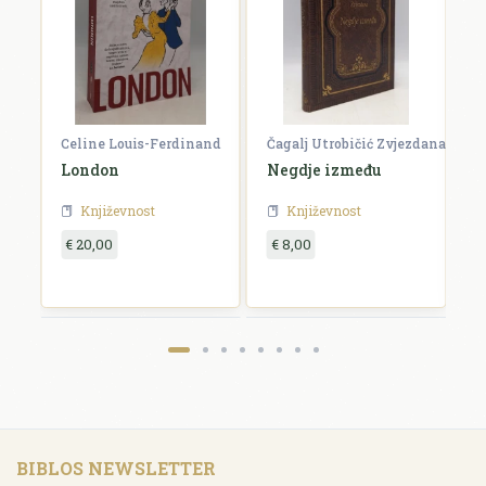
Celine Louis-Ferdinand
Čagalj Utrobičić Zvjezdana
Ćo
London
Negdje između
B
Književnost
Književnost
€ 20,00
€ 8,00
€
BIBLOS NEWSLETTER