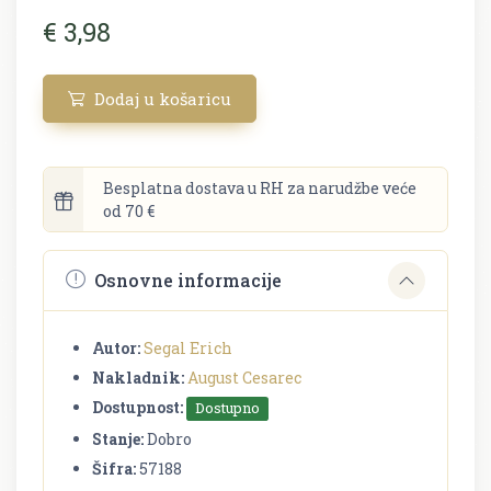
€ 3,98
Dodaj u košaricu
Besplatna dostava u RH za narudžbe veće
od 70 €
Osnovne informacije
Autor:
Segal Erich
Nakladnik:
August Cesarec
Dostupnost:
Dostupno
Stanje:
Dobro
Šifra:
57188