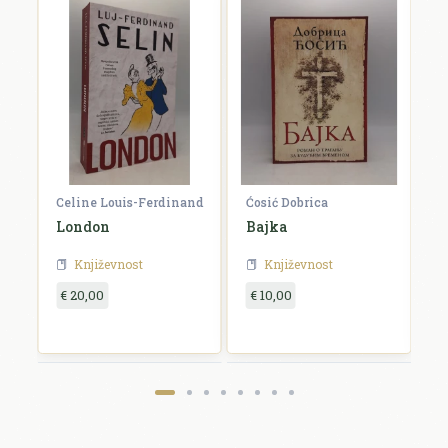
Celine Louis-Ferdinand
Ćosić Dobrica
K
a
London
Bajka
E
Književnost
Književnost
€ 20,00
€ 10,00
€