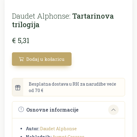
Daudet Alphonse:
Tartarinova
trilogija
€ 5,31
Dodaj u košaricu
Besplatna dostava u RH za narudžbe veće
od 70 €
Osnovne informacije
Autor:
Daudet Alphonse
Nakladnik:
August Cesarec