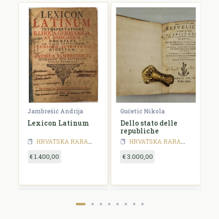
ja
Jambrešić Andrija
Gučetić Nikola
R
Lexicon Latinum
Dello stato delle
I
republiche
S
a
HRVATSKA RARA - 19 stoljeće
HRVATSKA RARA
HRVATSKA RARA - 18 stoljeće
HRVATSKA RARA
HRVATSKA RA
y
€ 1.400,00
€ 3.000,00
€